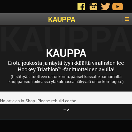
Home
›
Kauppa
KAUPPA
KAUPPA
Erotu joukosta ja näytä tyylikkäältä virallisten Ice
Hockey Triathlon™ -fanituotteiden avulla!
(Lisättyäsi tuotteen ostoskoriin, pääset kassalle painamalla
kauppaosion oikeassa yläkulmassa näkyvää ostoskori-logoa.)
No articles in Shop. Please rebuild cache.
–>