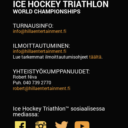
ICE HOCKEY TRIATHLON
WORLD CHAMPIONSHIPS
TURNAUSINFO:
info@hillaentertainment.fi
ILMOITTAUTUMINEN:
info@hillaentertainment.fi
Lue tarkemmat ilmoittautumisohjeet
täältä
.
YHTEISTYÖKUMPPANUUDET:
Robert Niva
Puh. 040 739 2770
robert@hillaentertainment.fi
Ice Hockey Triathlon™ sosiaalisessa
mediassa: